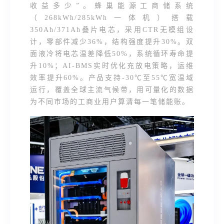
收益多少”。蜂巢能源工商储系统
（268kWh/285kWh一体机）搭载
350Ah/371Ah叠片电芯，采用CTR无模组设
计，零部件减少36%，结构强度提升30%。双
面液冷将电芯温差降低50%，系统循环寿命提
升10%；AI-BMS实时优化充放电策略，运维
效率提升60%。产品支持-30℃至55℃宽温域
运行，覆盖全球主流气候带，用可量化的数据
为不同市场的工商业用户算清每一笔储能账。