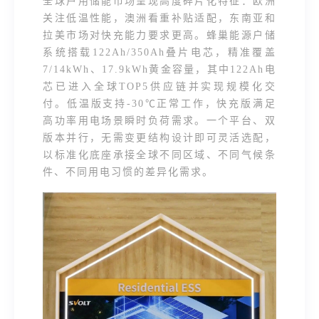
全球户用储能市场呈现高度碎片化特征：欧洲
关注低温性能，澳洲看重补贴适配，东南亚和
拉美市场对快充能力要求更高。蜂巢能源户储
系统搭载
122Ah/350Ah叠片电芯，精准覆盖
7/14kWh、17.9kWh黄金容量
，其中122Ah电
芯已进入全球TOP5供应链并实现规模化交
付。低温版支持-30℃正常工作，快充版满足
高功率用电场景瞬时负荷需求。一个平台、双
版本并行，无需变更结构设计即可灵活选配，
以标准化底座承接全球不同区域、不同气候条
件、不同用电习惯的差异化需求。