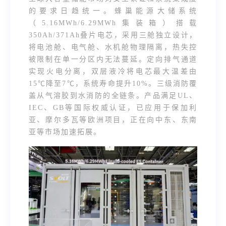
的要求日趋统一。蜂巢能源大储系统
（5.16MWh/6.29MWh集装箱）搭载
350Ah/371Ah叠片电芯，采用三舱独立设计，
将电池舱、电气舱、水机舱物理隔离，热失控
被限制在单一分区内无法蔓延。定向排气通道
实现火电分离，双层液冷将电芯最大温差由
15℃降至7℃，系统寿命提升10%。三级消防覆
盖从气溶胶到水消防的全链条。产品满足UL、
IEC、GB等国际权威认证，已应用于保加利
亚、摩尔多瓦等欧洲项目，正在向中东、东南
亚等市场加速拓展。