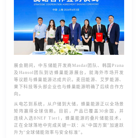
展会期间，中东储能开发商Masdar团队、韩国Prana
及Hansol团队到访蜂巢能源展台，就海外市场开发
等议题与蜂巢能源达成共识。麦田能源、艾罗能源、
果下科技等头部企业也与蜂巢能源明确了后续合作方
向。
从电芯到系统，从户储到大储，蜂巢能源正以全场景
矩阵赢得全球信赖。目前，产品已覆盖30余国，并
连续入选BNEF Tier1，蜂巢能源的叠片储能技术，
正在全球落地中完成关键一跃：从“中国方案”加速跃
升为“全球储能效率与安全标准”。