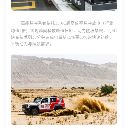
高能脉冲系统依托13.6C超高倍率脉冲放电（行业
均值2倍）实现瞬间释放峰值扭矩，助力陡坡攀爬，而3C
快充技术则30分钟达成电量从15%至80%的快速补给，
平衡动力与续航需求。