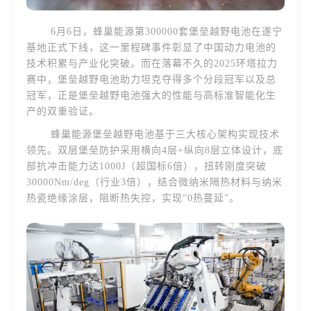
6月6日，蜂巢能源第300000套堡垒越野电池在遂宁
基地正式下线，这一里程碑事件彰显了中国动力电池的
技术积累与产业化突破。而在落幕不久的2025环塔拉力
赛中，堡垒越野电池助力坦克夺得多个分段冠军以及总
冠军，正是堡垒越野电池强大的性能与高标准智能化生
产的双重验证。
蜂巢能源堡垒越野电池基于三大核心架构实现技术
领先。双层堡垒防护采用横向4层+纵向8层立体设计，底
部抗冲击能力达1000J（超国标6倍），扭转刚度突破
30000Nm/deg（行业3倍），结合微纳米隔热材料与纳米
热瓷绝缘涂层，阻断热失控，实现“0热蔓延”。