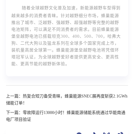
随着全球越野文化普及加速，新能源越野车型得到
越来越多的消费者青睐。针对越野细分市场，蜂巢能源
推出了城市、泛越野、强越野、超强越野等完整的越野
电池矩阵，可以满足不同消费者的需求。目前蜂巢能源
堡垒越野电池已搭载坦克300、400、500、700，哈弗大
狗、二代大狗以及猛龙系列在全球多个国家完成上市，
装机量高居全球第一。蜂巢能源堡垒越野电池将凭借环
塔冠军认证，为全球越野爱好者提供更高安全、更高性
能、更高节能的越野新体验。
上一篇：热复合短刀备受青睐，蜂巢能源SNEC展再度斩获2.1GWh
储能订单！
下一篇：零故障运行13000小时！蜂巢能源储能系统通过华能南通
电厂项目验证