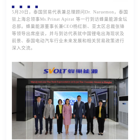
5月20日，泰国贸易代表兼总理顾问Dr. Naruemon，泰国
驻上海总领事Ms.Prinat Apirat 等一行到访蜂巢能源金坛
总部。蜂巢能源董事长兼CEO杨红新、亚太区总裁张锋
等领导出席座谈，并与到访代表就中国锂电出海现状及
前景、泰国电动汽车行业未来发展和相关贸易政策进行
深入交流。